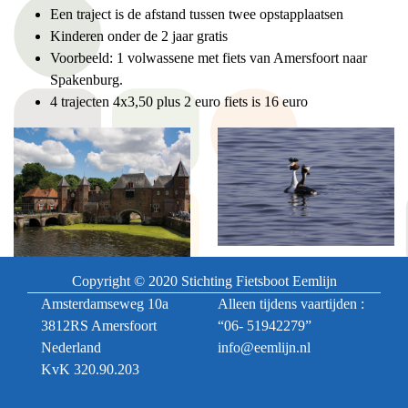
Een traject is de afstand tussen twee opstapplaatsen
Kinderen onder de 2 jaar gratis
Voorbeeld: 1 volwassene met fiets van Amersfoort naar
Spakenburg.
4 trajecten 4x3,50 plus 2 euro fiets is 16 euro
Copyright © 2020 Stichting Fietsboot Eemlijn
Amsterdamseweg 10a
Alleen tijdens vaartijden :
3812RS Amersfoort
“06- 51942279”
Nederland
info@eemlijn.nl
KvK 320.90.203