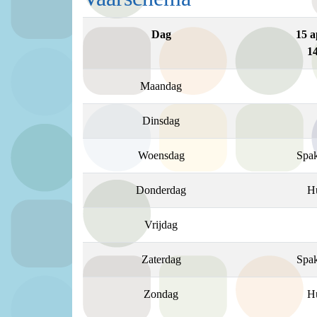
Dag
15 a
14
Maandag
Dinsdag
Woensdag
Spa
Donderdag
H
Vrijdag
Zaterdag
Spa
Zondag
H