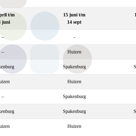
pril t/m
15 juni t/m
 juni
14 sept
–
-
–
Huizen
kenburg
Spakenburg
S
uizen
Huizen
–
Spakenburg
kenburg
Spakenburg
S
uizen
Huizen