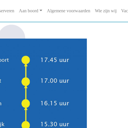
serveren
Aan boord
Algemene voorwaarden
Wie zijn wij
Vac