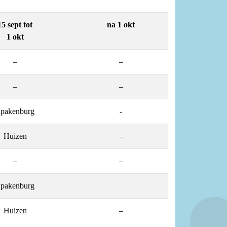
15 sept tot
na 1 okt
1 okt
–
–
–
–
pakenburg
-
Huizen
–
–
–
pakenburg
Huizen
–